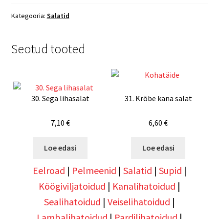
Kategooria:
Salatid
Seotud tooted
30. Sega lihasalat
31. Krõbe kana salat
7,10
€
6,60
€
Loe edasi
Loe edasi
Eelroad
|
Pelmeenid
|
Salatid
|
Supid
|
Köögiviljatoidud
|
Kanalihatoidud
|
Sealihatoidud
|
Veiselihatoidud
|
Lambalihatoidud
|
Pardilihatoidud
|