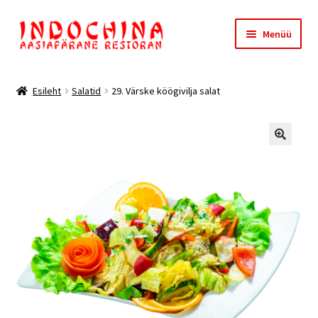
Liigu
Liigu
Menüü
navigeerimisele
sisu
juurde
Esileht
Esileht
Salatid
29. Värske köögivilja salat
Meist
Ostukorv
🔍
Kassa