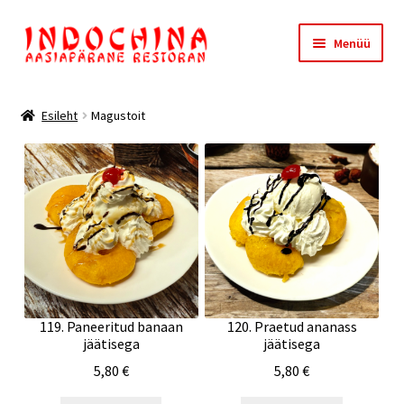
Liigu
Liigu
Menüü
navigeerimisele
sisu
juurde
Esileht
Esileht
Magustoit
Meist
Ostukorv
Kassa
119. Paneeritud banaan
120. Praetud ananass
jäätisega
jäätisega
5,80
€
5,80
€