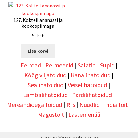
127. Kokteil ananassi ja
kookospiimaga
5,10
€
Lisa korvi
Eelroad
|
Pelmeenid
|
Salatid
|
Supid
|
Köögiviljatoidud
|
Kanalihatoidud
|
Sealihatoidud
|
Veiselihatoidud
|
Lambalihatoidud
|
Pardilihatoidud
|
Mereandidega toidud
|
Riis
|
Nuudlid
|
India toit
|
Magustoit
|
Lastemenüü
jogeva@indochina.ee