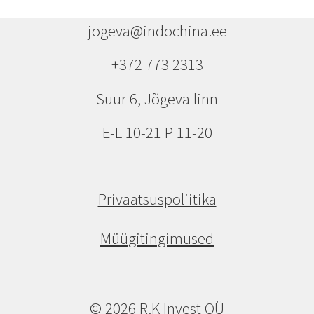
jogeva@indochina.ee
+372 773 2313
Suur 6, Jõgeva linn
E-L 10-21 P 11-20
Privaatsuspoliitika
Müügitingimused
© 2026 R.K Invest OÜ