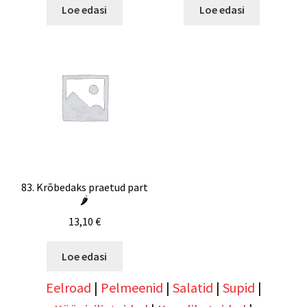
Loe edasi
Loe edasi
83. Krõbedaks praetud part
🌶️
13,10
€
Loe edasi
Eelroad
|
Pelmeenid
|
Salatid
|
Supid
|