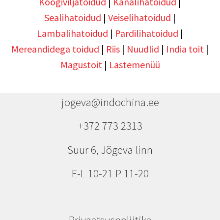
Köögiviljatoidud
|
Kanalihatoidud
|
Sealihatoidud
|
Veiselihatoidud
|
Lambalihatoidud
|
Pardilihatoidud
|
Mereandidega toidud
|
Riis
|
Nuudlid
|
India toit
|
Magustoit
|
Lastemenüü
jogeva@indochina.ee
+372 773 2313
Suur 6, Jõgeva linn
E-L 10-21 P 11-20